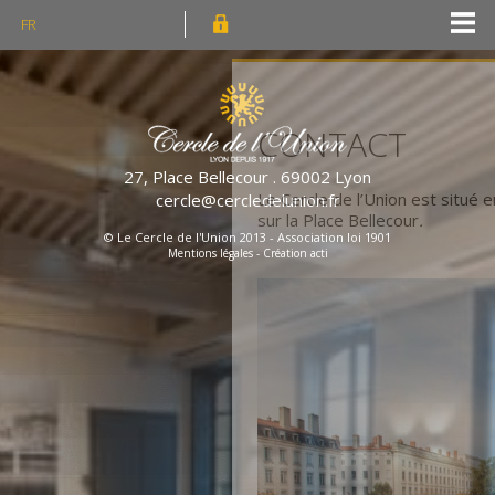
FR
CONTACT
27, Place Bellecour . 69002 Lyon
Le Cercle de l’Union est situé en plein 
cercle@cercledelunion.fr
sur la Place Bellecour
.
© Le Cercle de l'Union 2013 - Association loi 1901
Mentions légales
-
Création acti