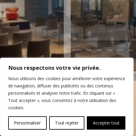
Nous respectons votre vie privée.
Nous utilisons des cookies pour améliorer votre expérience
de navigation, diffuser des publicités ou des contenus
personnalisés et analyser notre trafic. En cliquant sur «
ADRESSE
Tout accepter », vous consentez à notre utilisation des
cookies.
Le Cercle de l’Union
27, place Bellecour
Personnaliser
Tout rejeter
Accepter tout
69002 LYON